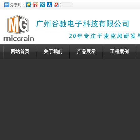
分享到：
网站首页
关于我们
产品展示
工程案例