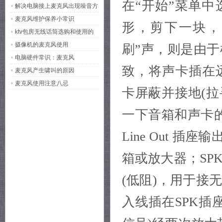
在“开始”菜单中
•
解决电脑接上麦克风出现噪音方
1000mA
功耗：12W
法
•
麦克风维护保养小常识
射
形，剪下一块，
•
ktv包房无线话筒选购和使用的
注意事项
•
摄像机的麦克风使用
刷”声，则是由
•
电脑硬件常识：麦克风
致，将声卡插在
•
麦克风产生啸叫的原因
•
麦克风使用注意八忌
卡屏蔽并接地(拉
一下音箱和声卡的连
Line Out 
箱或放大器；SP
(低阻)，用于接
入线插在SPK插