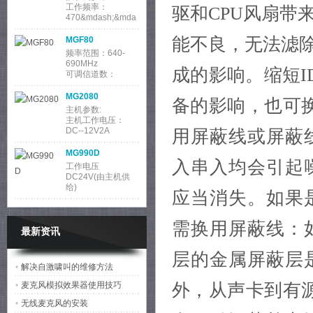
工作频率：
驱和CPU风扇带
470&mdash;&mda
sh;960MHz
调制方式：宽带
能不良，无法滤除
MGF80
频率范围：640-
690MHz
成的影响。缩短I
可调信道数：
100&times;2
振荡方式：锁相环
MG2080
备的影响，也可换
主机参数:
主机工作电压：
DC--12V2A
用屏蔽线或屏蔽
工作电流：
2000mAh
MG990D
功耗：24W
入串入均会引起
工作电压
DC24V(由主机供
给)
应当消失。如果
输入、输出 8P-DIN
输入 心形
MG9900
主机供电 AC110V-
需换用屏蔽线：
最新资讯
220V/50Hz
话筒单元接口 圆头
DIN-8插座接口
层的金属屏蔽层
MG6840
•
解决自激啸叫的维修方法
主机参数:
•
麦克风模拟效果器使用技巧
外，从声卡到有源
主机工作电压：
DC--12V
•
无线麦克风的安装
工作电流：