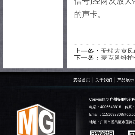
信号)经两次放大
的声卡。
上一条：
无线麦克风
下一条：
麦克风维护
麦谷首页
│
关于我们
│
产品展示
Copyright ©
广州谷驰电子科
电话：4006648818 传真：0
Email：
1151692308@qq.c
地址：广州市番禺区市莲路石基