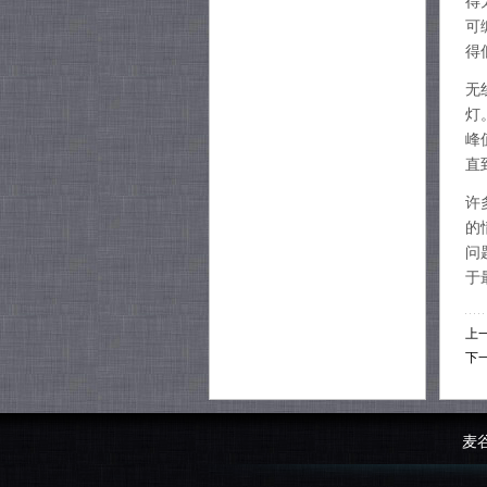
得
可
得
无
灯
峰
直
许
的
问
于
上
下
麦