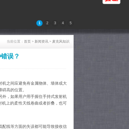
1
2
3
4
5
当前位置：
首页
>
新闻资讯
>
麦克风知识
种错误？
射机之间应避免有金属物体、墙体或大
障碍高的位置。
另外，如果用户用手握住手持式发射机
射机上的柔性天线卷曲或者折叠，也可
或配线等方面的失误都可能导致接收信