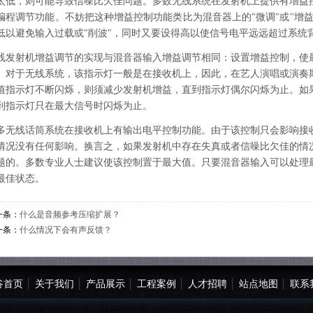
太低，则可能导致信噪比欠佳问题。多数无线系统在发射机上提供有增益
编程调节功能。不妨把这种增益控制功能类比为混音器上的"微调"或"增
低以避免输入过载或"削波"，同时又要设得高以使信号电平远远超过系统
线发射机增益调节的实现与混音器输入增益调节相同：设置增益控制，使
。对于无线系统，该指示灯一般是在接收机上，因此，在艺人演唱或演奏
值指示灯不断闪烁，则须减少发射机增益，直到指示灯偶尔闪烁为止。如
到指示灯只在最大信号时闪烁为止。
多无线话筒系统在接收机上有输出电平控制功能。由于该控制只会影响接
情况没有任何影响。换言之，如果发射机中存在失真或者信噪比欠佳的情
题的。多数专业人士建议使该控制置于最大值。只要混音器输入可以处理
最佳状态。
一条：
什么是音频参考压缩扩展？
一条：
什么情况下会有声反馈？
谷首页
│
关于我们
│
产品展示
│
工程案例
│
人才招聘
│
站点地图
│
联系