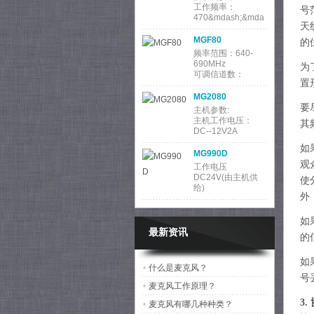
690MHz
号
可调信道数：
天
100&times;2
振荡方式：锁相环
MG2080
的
主机参数:
主机工作电压：
为
DC--12V2A
置
工作电流：
2000mAh
MG990D
功耗：24W
要
工作电压
DC24V(由主机供
其
给)
输入、输出 8P-DIN
如
输入 心形
MG9900
观
主机供电 AC110V-
220V/50Hz
使
话筒单元接口 圆头
外
DIN-8插座接口
MG6840
如
主机参数:
最新资讯
主机工作电压：
的
DC--12V
工作电流：
如
1000mA
MG8300
•
什么是麦克风？
功耗：12W
号
接收机参数:
•
麦克风工作原理？
射
工作频率：
470&mdash;&mda
3
•
麦克风有哪几种种类？
sh;960MHz