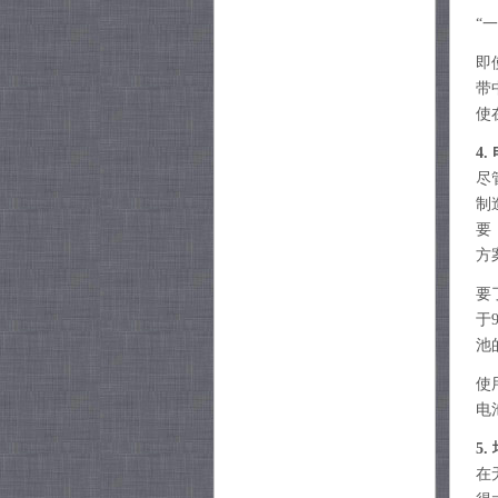
“
即
带
使
4
尽
制
要
方
要
于
池
使
电
5
在