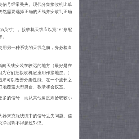
使信号经常丢失。现代分集接收机比单
仍然需要选择正确的天线并安放到正确
为5英寸）。接收机天线应以宽"V"形配
果。
使用另一种系统的天线之前，务必检查
指向天线安装在较远的地方（最好是在
因为它们把接收机底座用作接地层。）
，结果可以改善分集性能。在一个波长之
好地覆盖大型舞台、教堂和会议室。
更多的信号，而从其他角度则拾取较小
大器来克服线缆中的信号丢失问题。信
损耗不得超过5 dB。