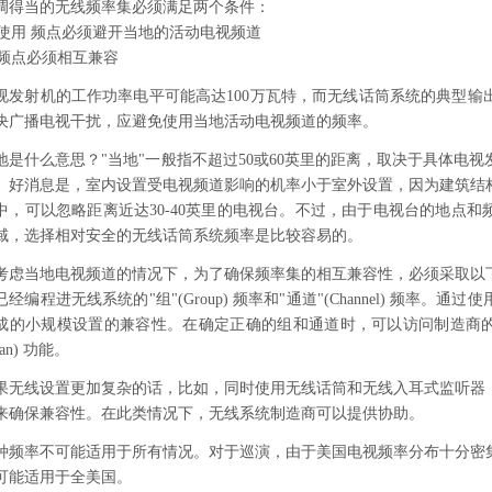
调得当的无线频率集必须满足两个条件：
) 使用 频点必须避开当地的活动电视频道
) 频点必须相互兼容
视发射机的工作功率电平可能高达100万瓦特，而无线话筒系统的典型输出
决广播电视干扰，应避免使用当地活动电视频道的频率。
地是什么意思？"当地"一般指不超过50或60英里的距离，取决于具体电
。好消息是，室内设置受电视频道影响的机率小于室外设置，因为建筑结
中，可以忽略距离近达30-40英里的电视台。不过，由于电视台的地点
域，选择相对安全的无线话筒系统频率是比较容易的。
考虑当地电视频道的情况下，为了确保频率集的相互兼容性，必须采取以
已经编程进无线系统的"组"(Group) 频率和"通道"(Channel) 频率
成的小规模设置的兼容性。在确定正确的组和通道时，可以访问制造商的
can) 功能。
果无线设置更加复杂的话，比如，同时使用无线话筒和无线入耳式监听器
来确保兼容性。在此类情况下，无线系统制造商可以提供协助。
种频率不可能适用于所有情况。对于巡演，由于美国电视频率分布十分密
可能适用于全美国。