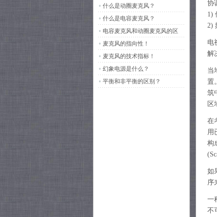
协
•
什么是动圈麦克风？
调制方式：宽带
1
•
什么是电容麦克风？
2
•
电容麦克风和动圈麦克风的区
电
别？
•
麦克风的指向性！
解
•
麦克风的技术指标！
•
幻象电源是什么？
当
•
平衡和非平衡的区别？
置
筑
区
在
用
构
(S
如
序
一
不