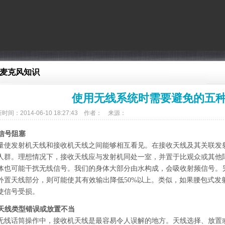
麦克风知识
使用无线系统时需要避免的五
时间：2014-06-10 18:27:43 作者： 来源：
. 信号阻塞
量使发射机天线和接收机天线之间能够相互看见。在接收天线及其关联发
人群。理想情况下，接收天线应与发射机同处一室，并置于比观众或其他
体也可能干扰无线信号。我们的身体大部分由水构成，会吸收射频信号。
外置天线部分，则可能使其有效输出降低50%以上。类似，如果腰包式发
使信号受损。
. 天线类型错误或放置不当
无线话筒操作中，接收机天线是最容易令人误解的地方。天线选择、放置