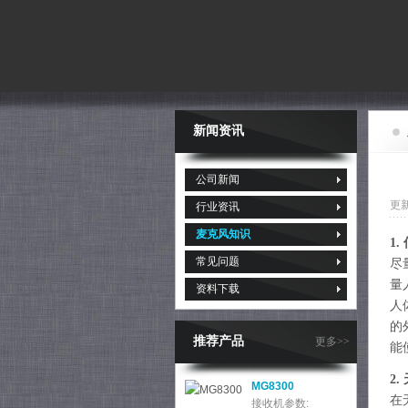
新闻资讯
公司新闻
更新
行业资讯
麦克风知识
1
常见问题
尽
量
资料下载
人
的
推荐产品
更多>>
能
2
MGF80
在
频率范围：640-