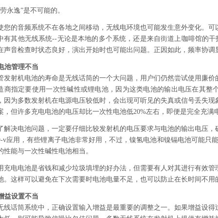
一劳永逸”是不可能的。
使您的音频系统不在各地之间移动，无线电环境也可能发生意外变化。可
中有其他无线系统--无论是本地的多个系统，还是来自街道上咖啡馆的干
在声音检查时状态良好，演出开始时也可能出问题。正因如此，频率协调
. 电池管理不当
管发射机电池的寿命是无线话筒的一个大问题，用户们仍然尝试使用廉价
造商指定要使用一次性碱性或锂电池，因为这类电池的输出电压在其整
，因为多数发射机在电源电压较低时，会出现可听见的失真或信号丢失现
案，但许多充电电池的电压却比一次性电池低20%左右，即便是完全充满
了解决电池问题，一定要仔细比较发射机的电压要求与电池的输出电压，
9-v应用，有些锂离子电池非常好用，不过，镍氢电池和镍镉电池可能只
的性能与一次性碱性电池相当。
用充电电池是省钱和减少垃圾填埋的好办法，但需要有人对其进行有效管
池。这样可以避免在下次需要时电池电量不足，也可以防止在长时间不用
. 增益设置不当
无线话筒系统中，正确设置输入增益是最重要的调整之一。如果增益设得