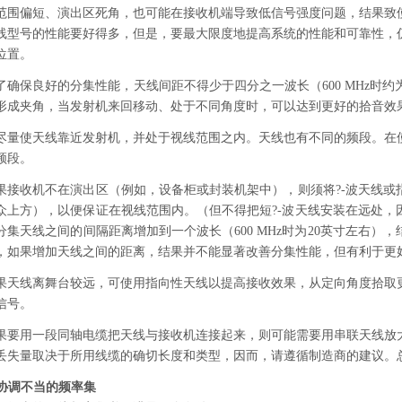
范围偏短、演出区死角，也可能在接收机端导致低信号强度问题，结果致
线型号的性能要好得多，但是，要最大限度地提高系统的性能和可靠性，
位置。
了确保良好的分集性能，天线间距不得少于四分之一波长（600 MHz时约
形成夹角，当发射机来回移动、处于不同角度时，可以达到更好的拾音效
尽量使天线靠近发射机，并处于视线范围之内。天线也有不同的频段。在
频段。
果接收机不在演出区（例如，设备柜或封装机架中），则须将?-波天线或
众上方），以便保证在视线范围内。（但不得把短?-波天线安装在远处，
分集天线之间的间隔距离增加到一个波长（600 MHz时为20英寸左右）
，如果增加天线之间的距离，结果并不能显著改善分集性能，但有利于更
果天线离舞台较远，可使用指向性天线以提高接收效果，从定向角度拾取
信号。
果要用一段同轴电缆把天线与接收机连接起来，则可能需要用串联天线放
丢失量取决于所用线缆的确切长度和类型，因而，请遵循制造商的建议。总净
. 协调不当的频率集