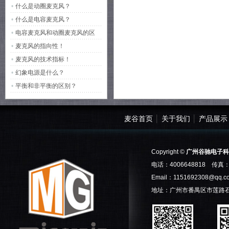
1000mA
•
什么是动圈麦克风？
功耗：12W
•
什么是电容麦克风？
射
•
电容麦克风和动圈麦克风的区
别？
•
麦克风的指向性！
•
麦克风的技术指标！
•
幻象电源是什么？
•
平衡和非平衡的区别？
麦谷首页
│
关于我们
│
产品展示
Copyright ©
广州谷驰电子科
电话：4006648818 传真：0
Email：
1151692308@qq.c
地址：广州市番禺区市莲路石基