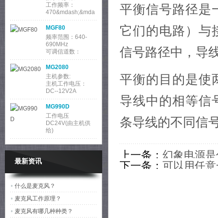
工作频率：
平衡信号路径是
470&mdash;&mda
sh;960MHz
调制方式：宽带
它们的电路）与
MGF80
频率范围：640-
690MHz
信号路径中，导
可调信道数：
100&times;2
振荡方式：锁相环
MG2080
平衡的目的是使
主机参数:
主机工作电压：
DC--12V2A
导线中的相等信
工作电流：
2000mAh
MG990D
功耗：24W
工作电压
条导线的不同信
DC24V(由主机供
给)
输入、输出 8P-DIN
输入 心形
MG9900
上一条：
幻象电源是
主机供电 AC110V-
最新资讯
220V/50Hz
下一条：
可以用任意
话筒单元接口 圆头
DIN-8插座接口
筒一起工作吗？
MG6840
•
什么是麦克风？
主机参数:
•
麦克风工作原理？
主机工作电压：
DC--12V
•
麦克风有哪几种种类？
工作电流：