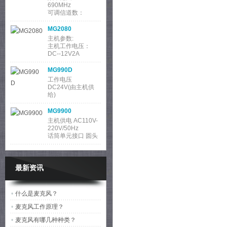
690MHz
可调信道数：
100&times;2
振荡方式：锁相环
MG2080
主机参数:
主机工作电压：
DC--12V2A
工作电流：
2000mAh
MG990D
功耗：24W
工作电压
DC24V(由主机供
给)
输入、输出 8P-DIN
输入 心形
MG9900
主机供电 AC110V-
220V/50Hz
话筒单元接口 圆头
DIN-8插座接口
MG6840
主机参数:
最新资讯
主机工作电压：
DC--12V
工作电流：
1000mA
MG8300
•
什么是麦克风？
功耗：12W
接收机参数:
•
麦克风工作原理？
射
工作频率：
470&mdash;&mda
•
麦克风有哪几种种类？
sh;960MHz