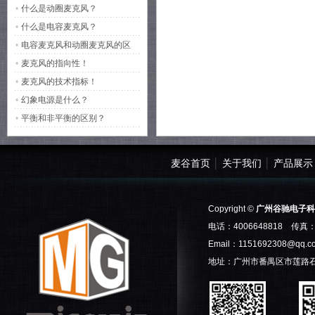
•
什么是动圈麦克风？
调制方式：宽带
•
什么是电容麦克风？
•
电容麦克风和动圈麦克风的区
别？
•
麦克风的指向性！
•
麦克风的技术指标！
•
幻象电源是什么？
•
平衡和非平衡的区别？
麦谷首页
│
关于我们
│
产品展示
Copyright ©
广州谷驰电子科
电话：4006648818 传真：0
Email：
1151692308@qq.c
地址：广州市番禺区市莲路石基